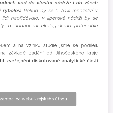
padních vod do vlastní nádrže i do všech
 rybolov.
Pokud by se k 70% množství v
idí nepřidávalo, v lipenské nádrži by se
y, a hodnocení ekologického potenciálu
em a na vzniku studie jsme se podíleli.
 na základě zadání od Jihočeského kraje
tit zveřejnění diskutované analytické části
ezentaci na webu krajského úřadu