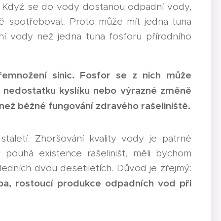
u". Když se do vody dostanou odpadní vody,
ě spotřebovat. Proto může mít jedna tuna
í vody než jedna tuna fosforu přírodního
 přemnožení sinic. Fosfor se z nich může
ři nedostatku kyslíku nebo výrazné změně
než běžné fungování zdravého rašeliniště.
staletí. Zhoršování kvality vody je patrné
 pouhá existence rašelinišť, měli bychom
edních dvou desetiletích. Důvod je zřejmý:
tavba, rostoucí produkce odpadních vod při