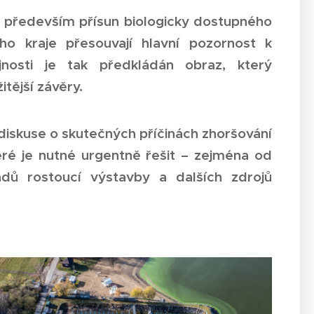
m především přísun biologicky dostupného
ého kraje přesouvají hlavní pozornost k
jnosti je tak předkládán obraz, který
itější závěry.
diskuse o skutečných příčinách zhoršování
eré je nutné urgentně řešit – zejména od
adů rostoucí výstavby a dalších zdrojů