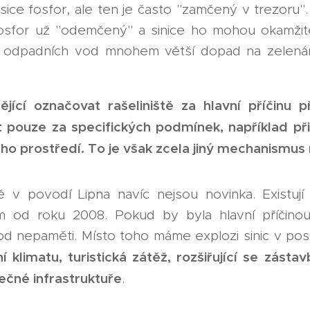
sice fosfor, ale ten je často "zamčený v trezor
fosfor už "odemčený" a sinice ho mohou okamžit
z odpadních vod mnohem větší dopad na zelenán
ějící označovat rašeliniště za hlavní příčinu
t pouze za specifických podmínek, například p
o prostředí. To je však zcela jiný mechanismus 
tě v povodí Lipna navíc nejsou novinka. Existují 
m od roku 2008. Pokud by byla hlavní příčinou
d nepaměti. Místo toho máme explozi sinic v posl
í klimatu, turistická zátěž, rozšiřující se zás
čné infrastruktuře
.