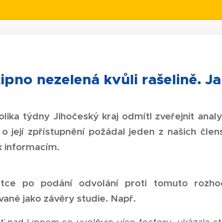
ipno nezelená kvůli rašelině. Ja
lika týdny Jihočeský kraj odmítl zveřejnit analyt
 o její zpřístupnění požádal jeden z našich č
k informacím.
átce po podání odvolání proti tomuto rozhod
ané jako závěry studie. Např.