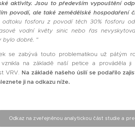
dské aktivity. Jsou to především vypouštění od
jím povodí, ale také zemědělské hospodaření či
 odtoku fosforu z povodí těch 30% fosforu od l
sové vodní květy sinic nebo řas nevyskytoval
 bylo dobré. "
ek se zabývá touto problematikou už pátým rok
vznikla na základě naší petice a prováděla ji
Na základě našeho úsilí se podařilo zajis
st VRV.
aleznete ji na odkazu níže.
Odkaz na zveřejněnou analytickou část studie a pr