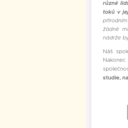
různé li
toků v je
přírodním
žádné ma
nádrže by
Náš spol
Nakonec 
společno
studie, n