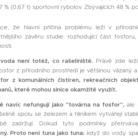
7 % (0,67 t) sportovní rybolov. Zbývajících 48 % p
tace, že hlavní příčina problému leží v příro
tnějšího závěru studie: rozhodující část fosforu,
osti.
voda není totéž, co rašeliniště.
Právě zde leží
Fosfor z přírodního prostředí je většinou vázaný 
for z komunálních čistíren, rekreačních obje
anů, které mohou sinice okamžitě využít.
tě navíc nefungují jako "továrna na fosfor",
ale
ašelině spolu se železem a hliníkem vytvářejí stab
bě zadržují. Dokud tyto podmínky přetrvávaj
ý. Proto není tuna jako tuna:
když do vody spad