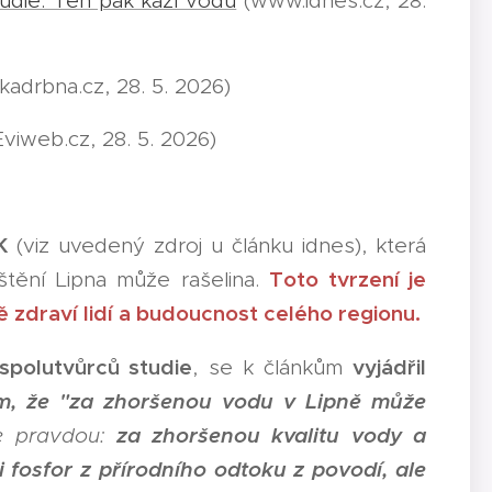
tudie. Ten pak kazí vodu
(www.idnes.cz, 28.
kadrbna.cz, 28. 5. 2026)
viweb.cz, 28. 5. 2026)
K
(viz uvedený zdroj u článku idnes), která
Toto tvrzení je
ištění Lipna může rašelina.
ně zdraví lidí a budoucnost celého regionu.
spolutvůrců studie
vyjádřil
, se k článkům
om, že "za zhoršenou vodu v Lipně může
za zhoršenou kvalitu vody a
 pravdou:
 fosfor z přírodního odtoku z povodí, ale