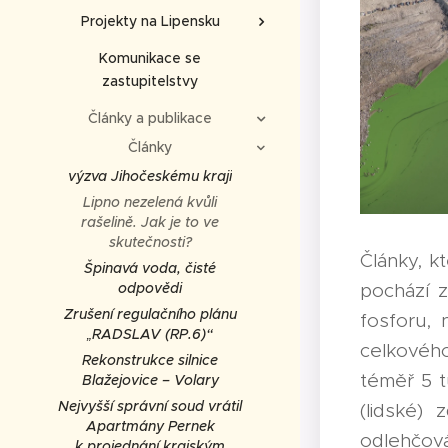
Projekty na Lipensku
Komunikace se
zastupitelstvy
Články a publikace
Články
výzva Jihočeskému kraji
Lipno nezelená kvůli
rašelině. Jak je to ve
skutečnosti?
Články, k
Špinavá voda, čisté
pochází z
odpovědi
Zrušení regulačního plánu
fosforu, 
„RADSLAV (RP.6)“
celkového
Rekonstrukce silnice
téměř 5 t
Blažejovice – Volary
Nejvyšší správní soud vrátil
(lidské) 
Apartmány Pernek
odlehčová
k projednání krajským