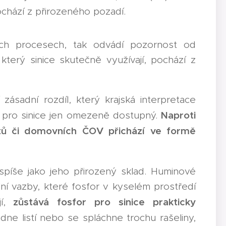
ochází z přirozeného pozadí.
dních procesech, tak odvádí pozornost od
 který sinice skutečně využívají, pochází z
 zásadní rozdíl, který krajská interpretace
Naproti
a pro sinice jen omezeně dostupný.
ktů či domovních ČOV přichází ve formě
 spíše jako jeho přirozený sklad. Huminové
ilní vazby, které fosfor v kyselém prostředí
zůstává fosfor pro sinice prakticky
í,
ne listí nebo se spláchne trochu rašeliny,