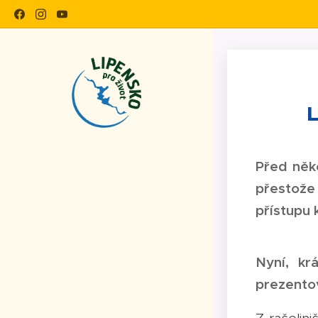
L
Před něko
přestože
přístupu 
Nyní, kr
prezentov