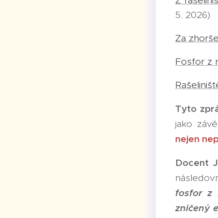
Z rašelin
5. 2026)
Za zhorše
Fosfor z r
Rašeliništ
Tyto zpr
jako závě
nejen nep
Docent Jo
následov
fosfor z 
zničený e