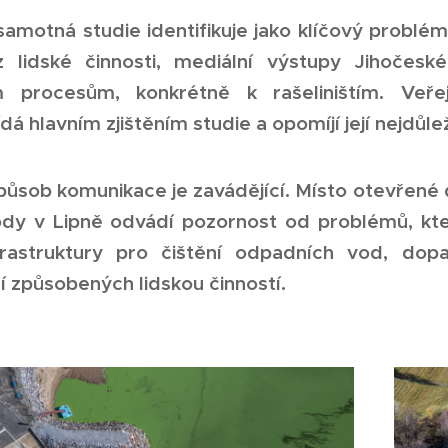
amotná studie identifikuje jako klíčový problé
z lidské činnosti, mediální výstupy Jihočesk
m procesům, konkrétně k rašeliništím. Veře
á hlavním zjištěním studie a opomíjí její nejdůlež
ůsob komunikace je zavádějící. Místo otevřené 
vody v Lipně odvádí pozornost od problémů, kt
frastruktury pro čištění odpadních vod, dop
í způsobených lidskou činností.