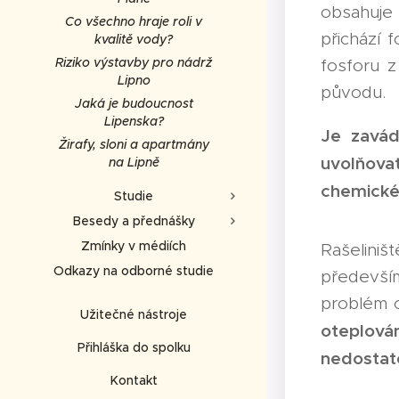
obsahuje 
Co všechno hraje roli v
přichází 
kvalitě vody?
Riziko výstavby pro nádrž
fosforu 
Lipno
původu.
Jaká je budoucnost
Lipenska?
Je zavád
Žirafy, sloni a apartmány
uvolňova
na Lipně
chemickéh
Studie
Besedy a přednášky
Zmínky v médiích
Rašeliniš
Odkazy na odborné studie
předevší
problém o
Užitečné nástroje
oteplován
Přihláška do spolku
nedostate
Kontakt