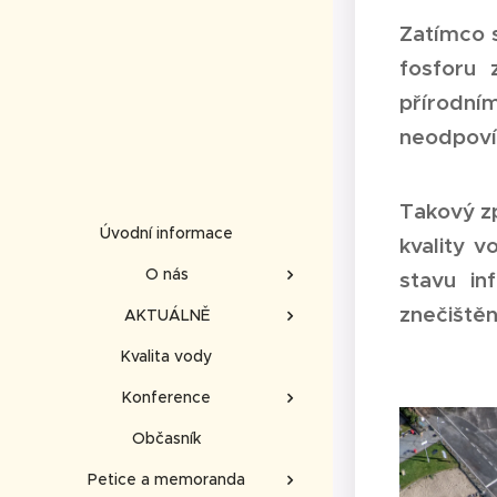
Zatímco s
fosforu 
přírodní
neodpovíd
Takový zp
Úvodní informace
kvality 
O nás
stavu in
znečištěn
AKTUÁLNĚ
Kvalita vody
Konference
Občasník
Petice a memoranda