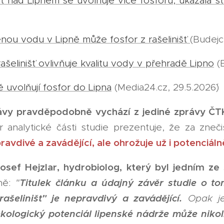
išť nad Lipnem se uvolňuje více fosforu, ukázala s
nou vodu v Lipně může fosfor z rašelinišť
(Budejc
ašelinišť ovlivňuje kvalitu vody v přehradě Lipno
(E
ě uvolňují fosfor do Lipna
(Media24.cz, 29.5.2026´)
ávy pravděpodobně vychází z jediné zprávy ČT
r analytické části studie prezentuje, že za zneč
ravdivé a zavádějící, ale ohrožuje už i potenciál
sef Hejzlar, hydrobiolog, který byl jedním ze 
Titulek článku a údajný závěr studie o t
ně:
"
rašelinišť" je nepravdivý a zavádějící.
Opak je
kologický potenciál lipenské nádrže může nikoli