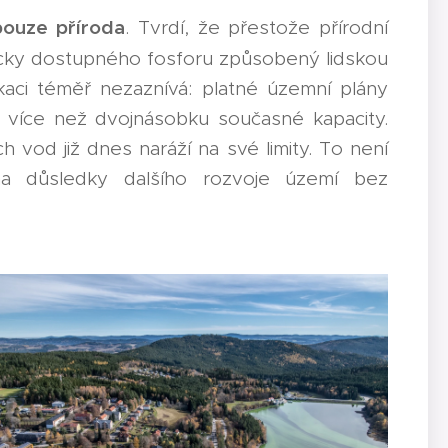
pouze příroda
. Tvrdí, že přestože přírodní
icky dostupného fosforu způsobený lidskou
ikaci téměř nezaznívá: platné územní plány
 více než dvojnásobku současné kapacity.
h vod již dnes naráží na své limity. To není
na důsledky dalšího rozvoje území bez