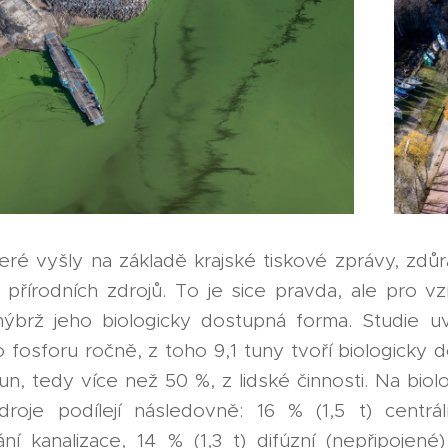
teré vyšly na základě krajské tiskové zprávy, zdůr
 přírodních zdrojů. To je sice pravda, ale pro vz
nýbrž jeho biologicky dostupná forma. Studie uv
 fosforu ročně, z toho 9,1 tuny tvoří biologicky 
un, tedy více než 50 %, z lidské činnosti. Na bi
zdroje podílejí následovně: 16 % (1,5 t) centr
ní kanalizace, 14 % (1,3 t) difúzní (nepřipoje