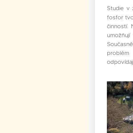
Studie v
fosfor tvo
činností.
umožňují 
Současně 
problém 
odpovídají