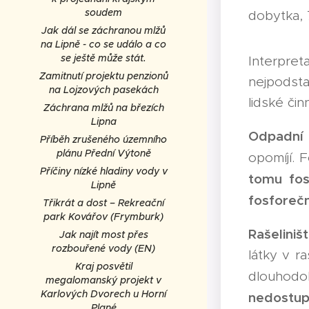
soudem
dobytka, 
Jak dál se záchranou mlžů
na Lipně - co se událo a co
se ještě může stát.
Interpre
Zamitnutí projektu penzionů
nejpodsta
na Lojzových pasekách
lidské činn
Záchrana mlžů na březích
Lipna
Odpadní 
Příběh zrušeného územního
plánu Přední Výtoně
opomíjí. 
Příčiny nízké hladiny vody v
tomu fos
Lipně
fosforečn
Třikrát a dost – Rekreační
park Kovářov (Frymburk)
Rašeliniš
Jak najít most přes
rozbouřené vody (EN)
látky v r
Kraj posvětil
dlouhodo
megalomanský projekt v
Karlových Dvorech u Horní
nedostupn
Plané