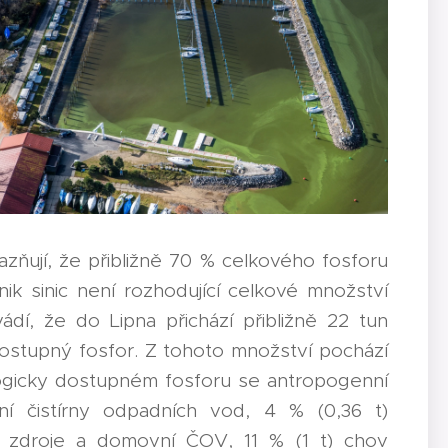
azňují, že přibližně 70 % celkového fosforu
nik sinic není rozhodující celkové množství
ádí, že do Lipna přichází přibližně 22 tun
dostupný fosfor. Z tohoto množství pochází
ologicky dostupném fosforu se antropogenní
ální čistírny odpadních vod, 4 % (0,36 t)
né) zdroje a domovní ČOV, 11 % (1 t) chov