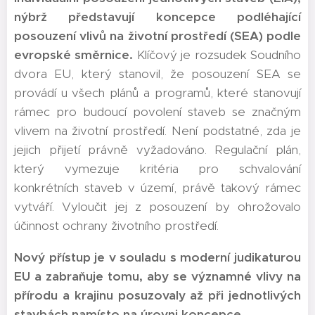
nýbrž představují koncepce podléhající
posouzení vlivů na životní prostředí (SEA) podle
evropské směrnice.
Klíčový je rozsudek Soudního
dvora EU, který stanovil, že posouzení SEA se
provádí u všech plánů a programů, které stanovují
rámec pro budoucí povolení staveb se značným
vlivem na životní prostředí. Není podstatné, zda je
jejich přijetí právně vyžadováno. Regulační plán,
který vymezuje kritéria pro schvalování
konkrétních staveb v území, právě takový rámec
vytváří. Vyloučit jej z posouzení by ohrožovalo
účinnost ochrany životního prostředí.
Nový přístup je v souladu s moderní judikaturou
EU a zabraňuje tomu, aby se významné vlivy na
přírodu a krajinu posuzovaly až při jednotlivých
stavbách namísto na úrovni koncepce.