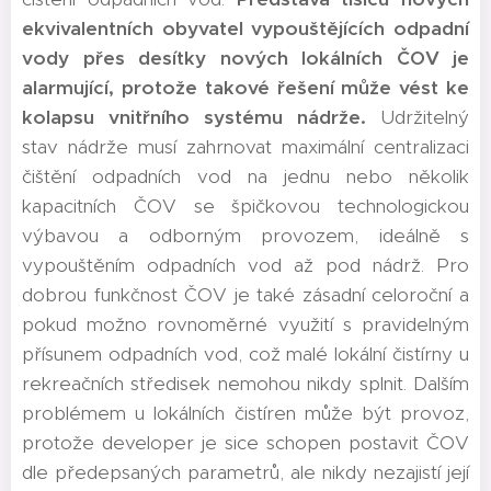
ekvivalentních obyvatel vypouštějících odpadní
vody přes desítky nových lokálních ČOV je
alarmující, protože takové řešení může vést ke
kolapsu vnitřního systému nádrže.
Udržitelný
stav nádrže musí zahrnovat maximální centralizaci
čištění odpadních vod na jednu nebo několik
kapacitních ČOV se špičkovou technologickou
výbavou a odborným provozem, ideálně s
vypouštěním odpadních vod až pod nádrž. Pro
dobrou funkčnost ČOV je také zásadní celoroční a
pokud možno rovnoměrné využití s pravidelným
přísunem odpadních vod, což malé lokální čistírny u
rekreačních středisek nemohou nikdy splnit. Dalším
problémem u lokálních čistíren může být provoz,
protože developer je sice schopen postavit ČOV
dle předepsaných parametrů, ale nikdy nezajistí její