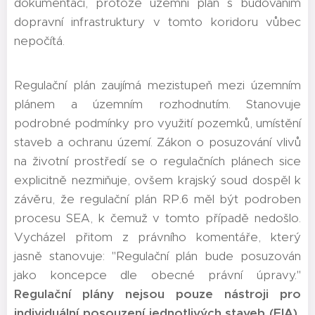
dokumentací, protože územní plán s budováním
dopravní infrastruktury v tomto koridoru vůbec
nepočítá.
Regulační plán zaujímá mezistupeň mezi územním
plánem a územním rozhodnutím. Stanovuje
podrobné podmínky pro využití pozemků, umístění
staveb a ochranu území. Zákon o posuzování vlivů
na životní prostředí se o regulačních plánech sice
explicitně nezmiňuje, ovšem krajský soud dospěl k
závěru, že regulační plán RP.6 měl být podroben
procesu SEA, k čemuž v tomto případě nedošlo.
Vycházel přitom z právního komentáře, který
jasně stanovuje: "Regulační plán bude posuzován
jako koncepce dle obecné právní úpravy."
Regulační plány nejsou pouze nástroji pro
individuální posouzení jednotlivých staveb (EIA),