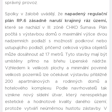
správný provoz.
Spolky v žalobě uvádějí, že
napadený regulační
plán RP.6 zásadně naruší krajinný ráz území,
které se nachází v III. zóně CHKO Šumava. Plán
počítá s výstavbou domů o maximální výšce dvou
nadzemních podlaží s možností podkroví nebo
ustupujícího podlaží, přičemž celková výška objektů
může dosáhnout až 17 metrů. Tyto stavby mají být
umístěny přímo na břehu Lipenské nádrže.
Vzhledem k velikosti plochy a minimální povinné
velikosti pozemků lze očekávat výstavbu přibližně
200 apartmánových a rodinných domů a
hotelového komplexu. Podle navrhovatelů tak
vznikne nový sídelní útvar, který nerespektuje
estetické a hodnotové kvality daného území,
protože vytváří neúměrnou hustotu zástavby. V