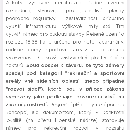
Ačkoliv výslovně nenahrazuje žádné územní
rozhodnutí, stanovuje pro jednotlivé plochy
podrobné regulativy – zastavitelnost, přípustné
využití, infrastrukturu, výškové limity atd. Tím
vytváří rámec pro budoucí stavby. Řešené území o
rozloze 18,38 ha je určeno pro hotel, apartmány,
rodinné domy, sportovní areály a občanskou
vybavenost. Celková zastavitelná plocha činí 6
hektarů.
Soud dospěl k závěru, že tyto záměry
spadají pod kategorii "rekreační a sportovní
areály vně sídelních oblastí" (nebo případně
"rozvoj sídel"), které jsou v příloze zákona
vymezeny jako podléhající posouzení vlivů na
životní prostředí.
Regulační plán tedy není pouhou
koncepcí, ale dokumentem, který v konkrétní
lokalitě (na břehu Lipenské nádrže) stanovuje
rámec pro rekreační rozvoj v rozsahu