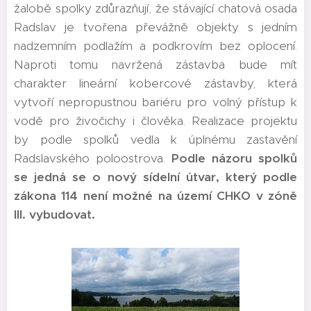
žalobě spolky zdůrazňují, že stávající chatová osada
Radslav je tvořena převážně objekty s jedním
nadzemním podlažím a podkrovím bez oplocení.
Naproti tomu navržená zástavba bude mít
charakter lineární kobercové zástavby, která
vytvoří nepropustnou bariéru pro volný přístup k
vodě pro živočichy i člověka. Realizace projektu
by podle spolků vedla k úplnému zastavění
Radslavského poloostrova.
Podle názoru spolků
se jedná se o nový sídelní útvar, který podle
zákona 114 není možné na území CHKO v zóně
III. vybudovat.