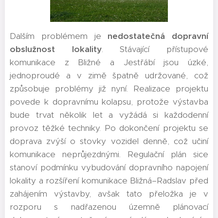
Dalším problémem je
nedostatečná dopravní
obslužnost lokality
. Stávající přístupové
komunikace z Bližné a Jestřábí jsou úzké,
jednoproudé a v zimě špatně udržované, což
způsobuje problémy již nyní. Realizace projektu
povede k dopravnímu kolapsu, protože výstavba
bude trvat několik let a vyžádá si každodenní
provoz těžké techniky. Po dokončení projektu se
doprava zvýší o stovky vozidel denně, což učiní
komunikace neprůjezdnými. Regulační plán sice
stanoví podmínku vybudování dopravního napojení
lokality a rozšíření komunikace Bližná–Radslav před
zahájením výstavby, avšak tato přeložka je v
rozporu s nadřazenou územně plánovací