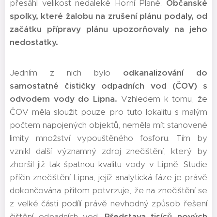
přesáhl velikost nedaleké Horní Plané.
Občanské
spolky, které žalobu na zrušení plánu podaly, od
začátku přípravy plánu upozorňovaly na jeho
nedostatky.
Jedním z nich bylo
odkanalizování do
samostatné čističky odpadních vod (ČOV) s
odvodem vody do Lipna.
Vzhledem k tomu, že
ČOV měla sloužit pouze pro tuto lokalitu s malým
počtem napojených objektů, neměla mít stanovené
limity množství vypouštěného fosforu. Tím by
vznikl další významný zdroj znečištění, který by
zhoršil již tak špatnou kvalitu vody v Lipně. Studie
příčin znečištění Lipna, jejíž analytická fáze je právě
dokončována přitom potvrzuje, že na znečištění se
z velké části podílí právě nevhodný způsob řešení
čištění odpadních vod.
Představa tisíců nových