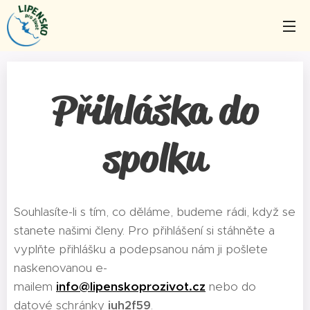
Přihláška do
spolku
Souhlasíte-li s tím, co děláme, budeme rádi, když se
stanete našimi členy. Pro přihlášení si stáhněte a
vyplňte přihlášku a podepsanou nám ji pošlete
naskenovanou e-
mailem
info@lipenskoprozivot.cz
nebo do
datové schránky
iuh2f59
.