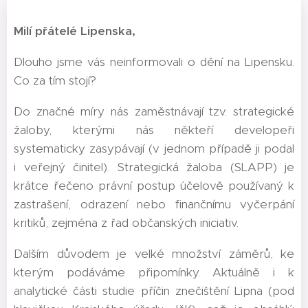
Milí přátelé Lipenska,
Dlouho jsme vás neinformovali o dění na Lipensku.
Co za tím stojí?
Do značné míry nás zaměstnávají tzv. strategické
žaloby, kterými nás někteří developeři
systematicky zasypávají (v jednom případě ji podal
i veřejný činitel). Strategická žaloba (SLAPP) je
krátce řečeno právní postup účelově používaný k
zastrašení, odrazení nebo finančnímu vyčerpání
kritiků, zejména z řad občanských iniciativ.
Dalším důvodem je velké množství záměrů, ke
kterým podáváme připomínky. Aktuálně i k
analytické části studie příčin znečištění Lipna (pod