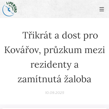
🥂Třikrát a dost pro
Kovářov, průzkum mezi
rezidenty a
zamítnutá žaloba
10.09.2025