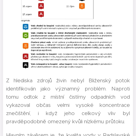
Z hlediska zdrojů živin nebyl Bliženský potok
identifikován jako významný problém. Naproti
tomu odtok z místní čistírny odpadních vod
vykazoval občas velmi vysoké koncentrace
znečištění, i když jeho celkový vliv byl
pravděpodobně omezený kvůli nízkému průtoku.
Hlavním závěrem je, že kvalita vody v Radslavské