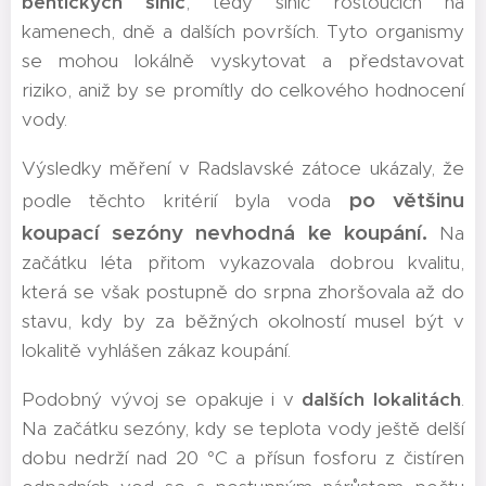
bentických sinic
, tedy sinic rostoucích na
kamenech, dně a dalších površích. Tyto organismy
se mohou lokálně vyskytovat a představovat
riziko, aniž by se promítly do celkového hodnocení
vody.
Výsledky měření v Radslavské zátoce ukázaly, že
po většinu
podle těchto kritérií byla voda
koupací sezóny nevhodná ke koupání.
Na
začátku léta přitom vykazovala dobrou kvalitu,
která se však postupně do srpna zhoršovala až do
stavu, kdy by za běžných okolností musel být v
lokalitě vyhlášen zákaz koupání.
Podobný vývoj se opakuje i v
dalších lokalitách
.
Na začátku sezóny, kdy se teplota vody ještě delší
dobu nedrží nad 20 °C a přísun fosforu z čistíren