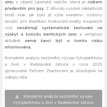
sinic
v oblasti Lipenské nádrže, která je
rizikem
především pro psy
. Z důvodu vysoké nákladnosti
testů však, jak bylo již výše uvedeno, rozbory
sloužící pro klasifikaci hodnocení kvality koupacích
vod
nezahrnují systematické testování na
výskyt a toxicitu bentických sinic
a veřejnost
aktuálně
n
emá šanci být o tomto riziku
informována.
Kompletní analýza sezónního vývoje fytoplanktonu
a živin v Radslavské zátoce v roce 2025
zpracovaná Petrem Znachorem je dosutupná na
odkazu níže.
Kompletní analýza sezonního vývoje
fytoplanktonu a živit v Radslavské zátoce