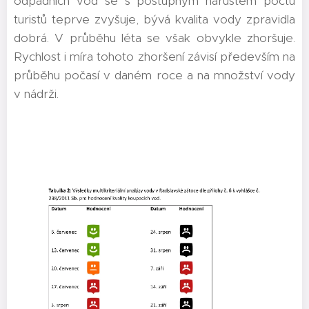
odpadních vod se s postupným nárůstem počtu
turistů teprve zvyšuje, bývá kvalita vody zpravidla
dobrá. V průběhu léta se však obvykle zhoršuje.
Rychlost i míra tohoto zhoršení závisí především na
průběhu počasí v daném roce a na množství vody
v nádrži.