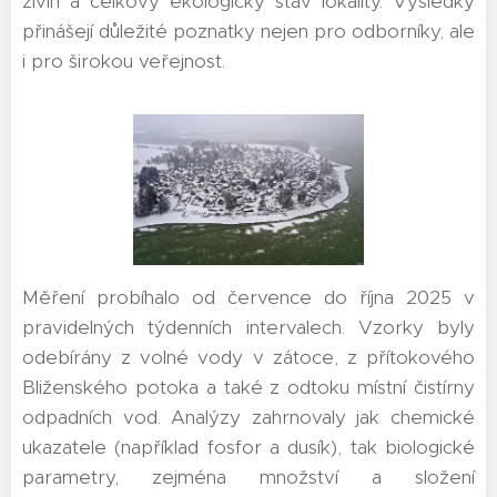
živin a celkový ekologický stav lokality. Výsledky
přinášejí důležité poznatky nejen pro odborníky, ale
i pro širokou veřejnost.
Měření probíhalo od července do října 2025 v
pravidelných týdenních intervalech. Vzorky byly
odebírány z volné vody v zátoce, z přítokového
Bliženského potoka a také z odtoku místní čistírny
odpadních vod. Analýzy zahrnovaly jak chemické
ukazatele (například fosfor a dusík), tak biologické
parametry, zejména množství a složení