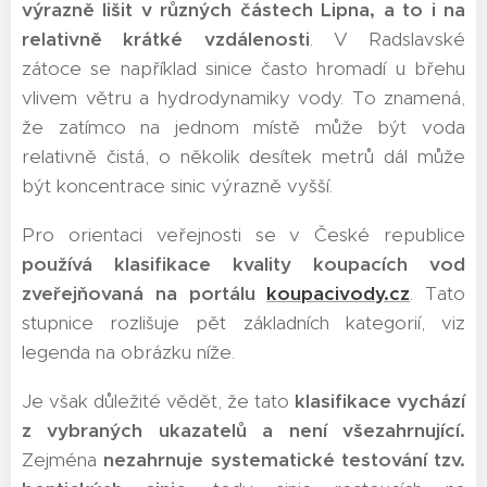
výrazně lišit v různých částech Lipna, a to i na
relativně krátké vzdálenosti
. V Radslavské
zátoce se například sinice často hromadí u břehu
vlivem větru a hydrodynamiky vody. To znamená,
že zatímco na jednom místě může být voda
relativně čistá, o několik desítek metrů dál může
být koncentrace sinic výrazně vyšší.
Pro orientaci veřejnosti se v České republice
používá klasifikace kvality koupacích vod
zveřejňovaná na portálu
koupacivody.cz
. Tato
stupnice rozlišuje pět základních kategorií, viz
legenda na obrázku níže.
Je však důležité vědět, že tato
klasifikace vychází
z vybraných ukazatelů a není všezahrnující.
Zejména
nezahrnuje systematické testování tzv.